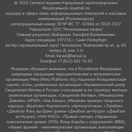
© 2026 Сетевое издание Караульный зарегистрировано
Федеральной службой по
надзору в сфере связи, информационных технологий и массовых
коммуникаций (Роскомнадзор)
регистрационный номер ЭЛ № ФС 77 - 82866 от 30.03.2022
Учредители: ООО "Региональные медиа"
Главный редактор: Шабаршин Тимофей Валентинович
Адрес редакции: 197136, г. Санкт-Петербург,
вн.тер.г.муниципальный округ Чкаловское, Чкаловский пр-кт., д. 60,
литера Д, пом. 1-Н
Email: karaul@karaul.su
Телефон: +7 (812) 602 76 03
Редакция обращает внимание, что в Российской Федерации
запрещены следующие террористические и экстремистские
организации: Meta (Meta Platforms Inc), Национал-Большевистская
партия, «Сеть», религиозная организация «Управленческий центр
Свидетелей Иеговы в России» и входящие в ее структуру местные
религиозные организации, «Свидетели Иеговы», «Мизантропик
Дивижн», «ИГИЛ», «Аль-Каида», «Меджлис крымско-татарского
народа», «Братство» Корчинского, «Артподготовка», «Талибан»,
«Джабхат Фатх аш-Шам» (ранее «Джабхат ан-Нусра», «Джебхат
ан-Нусра»), «УНА-УНСО», «Правый сектор», «Украинская
повстанческая армия» (УПА). Фонд борьбы с коррупцией» (ФБК),
«Альянс врачей» - некоммерческие организации, выполняющие