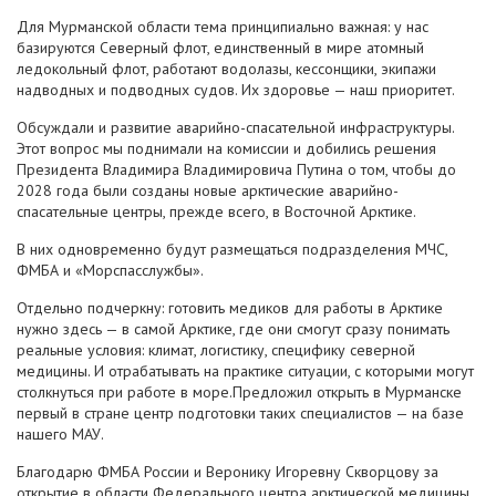
Для Мурманской области тема принципиально важная: у нас
базируются Северный флот, единственный в мире атомный
ледокольный флот, работают водолазы, кессонщики, экипажи
надводных и подводных судов. Их здоровье — наш приоритет.
Обсуждали и развитие аварийно-спасательной инфраструктуры.
Этот вопрос мы поднимали на комиссии и добились решения
Президента Владимира Владимировича Путина о том, чтобы до
2028 года были созданы новые арктические аварийно-
спасательные центры, прежде всего, в Восточной Арктике.
В них одновременно будут размещаться подразделения МЧС,
ФМБА и «Морспасслужбы».
Отдельно подчеркну: готовить медиков для работы в Арктике
нужно здесь — в самой Арктике, где они смогут сразу понимать
реальные условия: климат, логистику, специфику северной
медицины. И отрабатывать на практике ситуации, с которыми могут
столкнуться при работе в море.Предложил открыть в Мурманске
первый в стране центр подготовки таких специалистов — на базе
нашего МАУ.
Благодарю ФМБА России и Веронику Игоревну Скворцову за
открытие в области Федерального центра арктической медицины