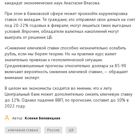
кандидат экономических наук Анастасия Власова.
При этом в банковской сфере может произойти корректировка
ставок по вкладам. Те граждане, кто отправлял свои деньги на счет
под 20-22% годовых в феврале, могут лишиться таких выгодных
условий. Впрочем, обладатели валютных накоплений могут
выиграть от решения ЦБ.
«Снижение ключевой ставки способно незначительно ослабить
рубль, если мы берем теорию. Но на практике курс валют
значительно привязан к геополитической ситуации.
Средневзвешенные прогнозы относительно доллара за 85-90
включают вероятность снижения ключевой ставки», — обращает
внимание эксперт.
В целом же экономисты сходятся во мнении, что к лету
Центральный банк может дополнительно снизить ключевую ставку
до 12%. Однако падение ВВП, по прогнозам, составит до 10% в
2022 году.
Автор:
Ксения Беловицкая
ключевая ставка
Россия
ЦБ