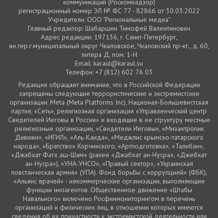
коммуникаций (Роскомнадзор)
регистрационный номер ЭЛ № ФС 77 - 82866 от 30.03.2022
Учредители: ООО "Региональные медиа"
Главный редактор: Шабаршин Тимофей Валентинович
Адрес редакции: 197136, г. Санкт-Петербург,
вн.тер.г.муниципальный округ Чкаловское, Чкаловский пр-кт., д. 60,
литера Д, пом. 1-Н
Email: karaul@karaul.su
Телефон: +7 (812) 602 76 03
Редакция обращает внимание, что в Российской Федерации
запрещены следующие террористические и экстремистские
организации: Meta (Meta Platforms Inc), Национал-Большевистская
партия, «Сеть», религиозная организация «Управленческий центр
Свидетелей Иеговы в России» и входящие в ее структуру местные
религиозные организации, «Свидетели Иеговы», «Мизантропик
Дивижн», «ИГИЛ», «Аль-Каида», «Меджлис крымско-татарского
народа», «Братство» Корчинского, «Артподготовка», «Талибан»,
«Джабхат Фатх аш-Шам» (ранее «Джабхат ан-Нусра», «Джебхат
ан-Нусра»), «УНА-УНСО», «Правый сектор», «Украинская
повстанческая армия» (УПА). Фонд борьбы с коррупцией» (ФБК),
«Альянс врачей» - некоммерческие организации, выполняющие
функции иноагентов. Общественное движение «Штабы
Навального» включено Росфинмониторингом в перечень
организаций и физических лиц, в отношении которых имеются
сведения об их причастности к экстремистской деятельности или