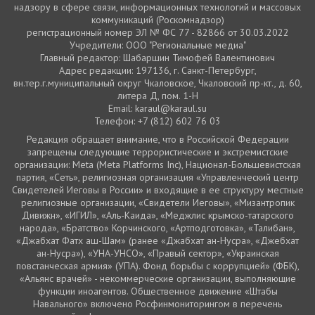
надзору в сфере связи, информационных технологий и массовых
коммуникаций (Роскомнадзор)
регистрационный номер ЭЛ № ФС 77 - 82866 от 30.03.2022
Учредители: ООО "Региональные медиа"
Главный редактор: Шабаршин Тимофей Валентинович
Адрес редакции: 197136, г. Санкт-Петербург,
вн.тер.г.муниципальный округ Чкаловское, Чкаловский пр-кт., д. 60,
литера Д, пом. 1-Н
Email: karaul@karaul.su
Телефон: +7 (812) 602 76 03
Редакция обращает внимание, что в Российской Федерации
запрещены следующие террористические и экстремистские
организации: Meta (Meta Platforms Inc), Национал-Большевистская
партия, «Сеть», религиозная организация «Управленческий центр
Свидетелей Иеговы в России» и входящие в ее структуру местные
религиозные организации, «Свидетели Иеговы», «Мизантропик
Дивижн», «ИГИЛ», «Аль-Каида», «Меджлис крымско-татарского
народа», «Братство» Корчинского, «Артподготовка», «Талибан»,
«Джабхат Фатх аш-Шам» (ранее «Джабхат ан-Нусра», «Джебхат
ан-Нусра»), «УНА-УНСО», «Правый сектор», «Украинская
повстанческая армия» (УПА). Фонд борьбы с коррупцией» (ФБК),
«Альянс врачей» - некоммерческие организации, выполняющие
функции иноагентов. Общественное движение «Штабы
Навального» включено Росфинмониторингом в перечень