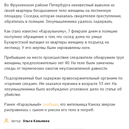
Во Фрунзенском районе Петербурга неизвестный выволок из
своей квартиры бездыханное тело женщины на лестничную
площадку. Соседка, которая оказалась свидетелем преступления,
обратилась в полицию. Злоумышленника удалось задержать.
Как стало известно «Караульному», 7 февраля днем в полицию
поступило обращение о том, что сосед дома по улице
Бухарестской вытащил из квартиры женщину в подъезд на
лестницу. У его жертвы были окровавлены ноги.
Прибывшие на место происшествия следователи обнаружили труп
женщины, предположительно лет 40. На теле были замечены
следы от термических ожогов неустановленной давности.
Подозреваемый был задержан правоохранительный органами по
«горячим следам». Им оказался мужчина в возрасте 53 лет. На
злоумышленника было возбуждено уголовное дело по статье об
убийстве.
Ранее «Караульный»
сообщал
, что жительница Канска зверски
расправилась с сыном и унесла его тело в погреб.
Автор:
Ольга Казьмина