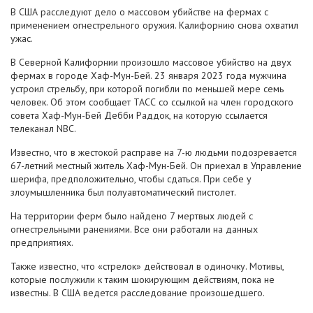
В США расследуют дело о массовом убийстве на фермах с
применением огнестрельного оружия. Калифорнию снова охватил
ужас.
В Северной Калифорнии произошло массовое убийство на двух
фермах в городе Хаф-Мун-Бей. 23 января 2023 года мужчина
устроил стрельбу, при которой погибли по меньшей мере семь
человек. Об этом сообщает ТАСС со ссылкой на член городского
совета Хаф-Мун-Бей Дебби Раддок, на которую ссылается
телеканал NBC.
Известно, что в жестокой расправе на 7-ю людьми подозревается
67-летний местный житель Хаф-Мун-Бей. Он приехал в Управление
шерифа, предположительно, чтобы сдаться. При себе у
злоумышленника был полуавтоматический пистолет.
На территории ферм было найдено 7 мертвых людей с
огнестрельными ранениями. Все они работали на данных
предприятиях.
Также известно, что «стрелок» действовал в одиночку. Мотивы,
которые послужили к таким шокирующим действиям, пока не
известны. В США ведется расследование произошедшего.