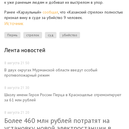
к уже раненым людям и добивал их выстрелом в упор.
Ранее «Караульный»
сообщал
, что «Казанский стрелок» полностью
признал вину в суде за убийство 9 человек.
Источник
Пермь
стрелок
суд
убийство
Лента новостей
8 августа 21:50
В двух округах Мурманской области введут особый
противопожарный режим
8 августа 21:30
Школу имени Героя России Перца в Краснощелье отремонтируют
за 61 млн рублей
8 августа 21:20
Более 460 млн рублей потратят на
установку новой электростанции в