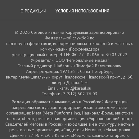
О РЕДАКЦИИ
УСЛОВИЯ ИСПОЛЬЗОВАНИЯ
© 2026 Сетевое издание Караульный зарегистрировано
Федеральной службой по
надзору в сфере связи, информационных технологий и массовых
коммуникаций (Роскомнадзор)
регистрационный номер ЭЛ № ФС 77 - 82866 от 30.03.2022
Учредители: ООО "Региональные медиа"
Главный редактор: Шабаршин Тимофей Валентинович
Адрес редакции: 197136, г. Санкт-Петербург,
вн.тер.г.муниципальный округ Чкаловское, Чкаловский пр-кт., д. 60,
литера Д, пом. 1-Н
Email: karaul@karaul.su
Телефон: +7 (812) 602 76 03
Редакция обращает внимание, что в Российской Федерации
запрещены следующие террористические и экстремистские
организации: Meta (Meta Platforms Inc), Национал-Большевистская
партия, «Сеть», религиозная организация «Управленческий центр
Свидетелей Иеговы в России» и входящие в ее структуру местные
религиозные организации, «Свидетели Иеговы», «Мизантропик
Дивижн», «ИГИЛ», «Аль-Каида», «Меджлис крымско-татарского