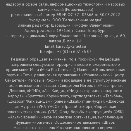
надзору в сфере связи, информационных технологий и массовых
коммуникаций (Роскомнадзор)
регистрационный номер ЭЛ № ФС 77 - 82866 от 30.03.2022
Учредители: ООО "Региональные медиа"
Главный редактор: Шабаршин Тимофей Валентинович
Адрес редакции: 197136, г. Санкт-Петербург,
вн.тер.г.муниципальный округ Чкаловское, Чкаловский пр-кт., д. 60,
литера Д, пом. 1-Н
Email: karaul@karaul.su
Телефон: +7 (812) 602 76 03
Редакция обращает внимание, что в Российской Федерации
запрещены следующие террористические и экстремистские
организации: Meta (Meta Platforms Inc), Национал-Большевистская
партия, «Сеть», религиозная организация «Управленческий центр
Свидетелей Иеговы в России» и входящие в ее структуру местные
религиозные организации, «Свидетели Иеговы», «Мизантропик
Дивижн», «ИГИЛ», «Аль-Каида», «Меджлис крымско-татарского
народа», «Братство» Корчинского, «Артподготовка», «Талибан»,
«Джабхат Фатх аш-Шам» (ранее «Джабхат ан-Нусра», «Джебхат
ан-Нусра»), «УНА-УНСО», «Правый сектор», «Украинская
повстанческая армия» (УПА). Фонд борьбы с коррупцией» (ФБК),
«Альянс врачей» - некоммерческие организации, выполняющие
функции иноагентов. Общественное движение «Штабы
Навального» включено Росфинмониторингом в перечень