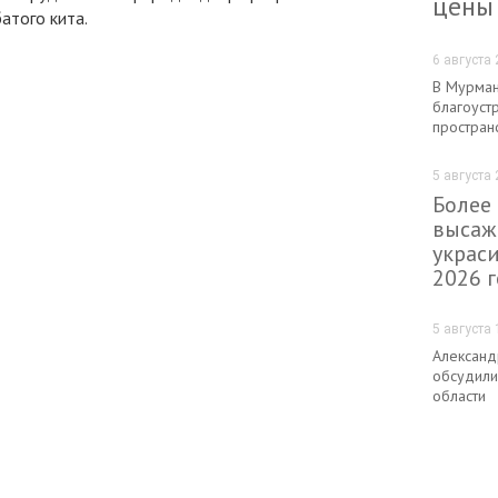
цены
атого кита.
6 августа 
В Мурман
благоуст
простран
5 августа 
Более
высаж
украс
2026 
5 августа 
Александ
обсудили
области