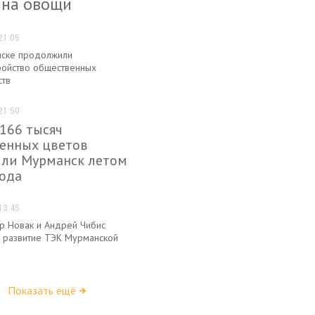
 на овощи
21:05
ске продолжили
ройство общественных
ств
21:50
 166 тысяч
енных цветов
или Мурманск летом
года
13:45
р Новак и Андрей Чибис
 развитие ТЭК Мурманской
Показать ещё