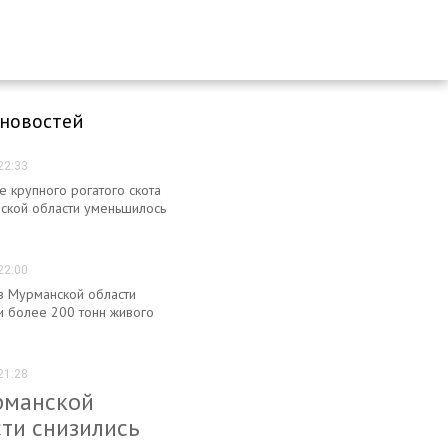
 новостей
22:33
е крупного рогатого скота
ской области уменьшилось
22:00
из Мурманской области
и более 200 тонн живого
21:28
рманской
ти снизились