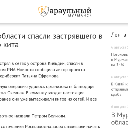
бласти спасли застрявшего в
Лента
о кита
6 августа 
Поголовь
в Мурман
стрял в сетях у острова Кильдин, спасли в
на 34%
том РИА Новости сообщила автор проекта
Териберки» Татьяна Ефремова.
6 августа 
В Китай 
ьную операцию удалось организовать благодаря
отправил
зья Океана». В команду входят настоящие
краба
ранее они уже вытаскивали китов из сетей. И все
6 августа 
В Му
вотное назвали Петром Великим.
облас
о сотрудники Росприроднадзора разрешили начать