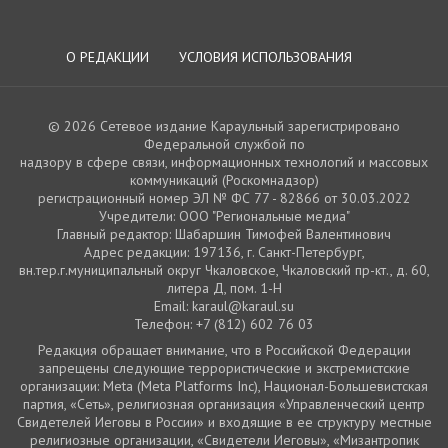
О РЕДАКЦИИ
УСЛОВИЯ ИСПОЛЬЗОВАНИЯ
© 2026 Сетевое издание Караульный зарегистрировано
Федеральной службой по
надзору в сфере связи, информационных технологий и массовых
коммуникаций (Роскомнадзор)
регистрационный номер ЭЛ № ФС 77 - 82866 от 30.03.2022
Учредители: ООО "Региональные медиа"
Главный редактор: Шабаршин Тимофей Валентинович
Адрес редакции: 197136, г. Санкт-Петербург,
вн.тер.г.муниципальный округ Чкаловское, Чкаловский пр-кт., д. 60,
литера Д, пом. 1-Н
Email: karaul@karaul.su
Телефон: +7 (812) 602 76 03
Редакция обращает внимание, что в Российской Федерации
запрещены следующие террористические и экстремистские
организации: Meta (Meta Platforms Inc), Национал-Большевистская
партия, «Сеть», религиозная организация «Управленческий центр
Свидетелей Иеговы в России» и входящие в ее структуру местные
религиозные организации, «Свидетели Иеговы», «Мизантропик