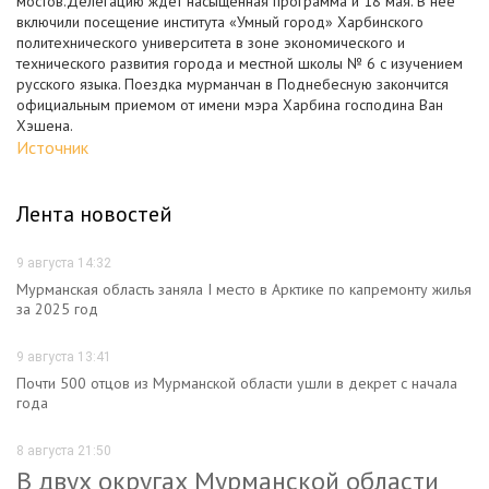
мостов.Делегацию ждет насыщенная программа и 18 мая. В нее
включили посещение института «Умный город» Харбинского
политехнического университета в зоне экономического и
технического развития города и местной школы № 6 с изучением
русского языка. Поездка мурманчан в Поднебесную закончится
официальным приемом от имени мэра Харбина господина Ван
Хэшена.
Источник
Лента новостей
9 августа 14:32
Мурманская область заняла I место в Арктике по капремонту жилья
за 2025 год
9 августа 13:41
Почти 500 отцов из Мурманской области ушли в декрет с начала
года
8 августа 21:50
В двух округах Мурманской области