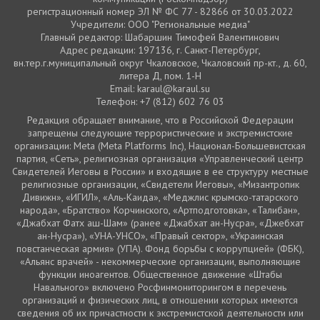
регистрационный номер ЭЛ № ФС 77 - 82866 от 30.03.2022
Учредители: ООО "Региональные медиа"
Главный редактор: Шабаршин Тимофей Валентинович
Адрес редакции: 197136, г. Санкт-Петербург,
вн.тер.г.муниципальный округ Чкаловское, Чкаловский пр-кт., д. 60,
литера Д, пом. 1-Н
Email: karaul@karaul.su
Телефон: +7 (812) 602 76 03
Редакция обращает внимание, что в Российской Федерации
запрещены следующие террористические и экстремистские
организации: Meta (Meta Platforms Inc), Национал-Большевистская
партия, «Сеть», религиозная организация «Управленческий центр
Свидетелей Иеговы в России» и входящие в ее структуру местные
религиозные организации, «Свидетели Иеговы», «Мизантропик
Дивижн», «ИГИЛ», «Аль-Каида», «Меджлис крымско-татарского
народа», «Братство» Корчинского, «Артподготовка», «Талибан»,
«Джабхат Фатх аш-Шам» (ранее «Джабхат ан-Нусра», «Джебхат
ан-Нусра»), «УНА-УНСО», «Правый сектор», «Украинская
повстанческая армия» (УПА). Фонд борьбы с коррупцией» (ФБК),
«Альянс врачей» - некоммерческие организации, выполняющие
функции иноагентов. Общественное движение «Штабы
Навального» включено Росфинмониторингом в перечень
организаций и физических лиц, в отношении которых имеются
сведения об их причастности к экстремистской деятельности или