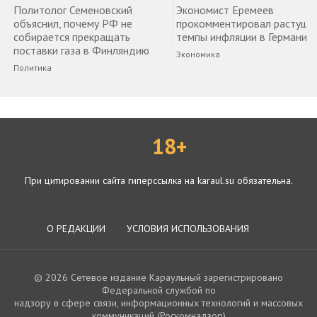
Политолог Семеновский
Экономист Еремеев
объяснил, почему РФ не
прокомментировал растущи
собирается прекращать
темпы инфляции в Германии
поставки газа в Финляндию
Экономика
Политика
18+
При цитировании сайта гиперссылка на karaul.su обязательна.
О РЕДАКЦИИ
УСЛОВИЯ ИСПОЛЬЗОВАНИЯ
© 2026 Сетевое издание Караульный зарегистрировано
Федеральной службой по
надзору в сфере связи, информационных технологий и массовых
коммуникаций (Роскомнадзор)