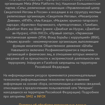
организации: Meta (Meta Platforms Inc), Национал-Большевистская
партия, «Сеть», религиозная организация «Управленческий центр
Свидетелей Иеговы в России» и входящие в ее структуру местные
религиозные организации, «Свидетели Иеговы», «Мизантропик
Дивижн», «ИГИЛ», «Аль-Каида», «Меджлис крымско-татарского
народа», «Братство» Корчинского, «Артподготовка», «Талибан»,
«Джабхат Фатх аш-Шам» (ранее «Джабхат ан-Нусра», «Джебхат
ан-Нусра»), «УНА-УНСО», «Правый сектор», «Украинская
повстанческая армия» (УПА). Фонд борьбы с коррупцией» (ФБК),
«Альянс врачей» - некоммерческие организации, выполняющие
функции иноагентов. Общественное движение «Штабы
Навального» включено Росфинмониторингом в перечень
организаций и физических лиц, в отношении которых имеются
сведения об их причастности к экстремистской деятельности или
терроризму. Instagram и Facebook запрещены на территории
Российской Федерации.
На информационном ресурсе применяются рекомендательные
технологии (информационные технологии предоставления
информации на основе сбора, систематизации и анализа сведений,
относящихся к предпочтениям пользователей сети "Интернет",
находящихся на территории Российской Федерации). Подробнее
про алгоритмы
SMI2
и
INFOX
Политика об обработке персональных данных