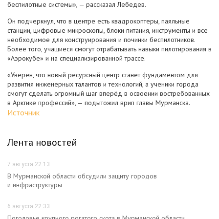
беспилотные системы», — рассказал Лебедев.
Он подчеркнул, что в центре есть квадрокоптеры, паяльные
станции, цифровые микроскопы, блоки питания, инструменты и все
необходимое для конструирования и починки беспилотников.
Более того, учащиеся смогут отрабатывать навыки пилотирования в
«Аэрокубе» и на специализированной трассе.
«Уверен, что новый ресурсный центр станет фундаментом для
развития инженерных талантов и технологий, а ученики города
смогут сделать огромный шаг вперёд в освоении востребованных
в Арктике профессий», — подытожил врип главы Мурманска.
Источник
Лента новостей
7 августа 22:13
В Мурманской области обсудили защиту городов
и инфраструктуры
6 августа 22:33
Поголовье крупного рогатого скота в Мурманской области