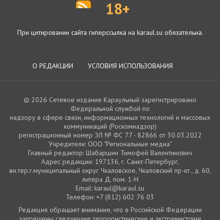
18+
При цитировании сайта гиперссылка на karaul.su обязательна.
О РЕДАКЦИИ
УСЛОВИЯ ИСПОЛЬЗОВАНИЯ
© 2026 Сетевое издание Караульный зарегистрировано
Федеральной службой по
надзору в сфере связи, информационных технологий и массовых
коммуникаций (Роскомнадзор)
регистрационный номер ЭЛ № ФС 77 - 82866 от 30.03.2022
Учредители: ООО "Региональные медиа"
Главный редактор: Шабаршин Тимофей Валентинович
Адрес редакции: 197136, г. Санкт-Петербург,
вн.тер.г.муниципальный округ Чкаловское, Чкаловский пр-кт., д. 60,
литера Д, пом. 1-Н
Email: karaul@karaul.su
Телефон: +7 (812) 602 76 03
Редакция обращает внимание, что в Российской Федерации
запрещены следующие террористические и экстремистские