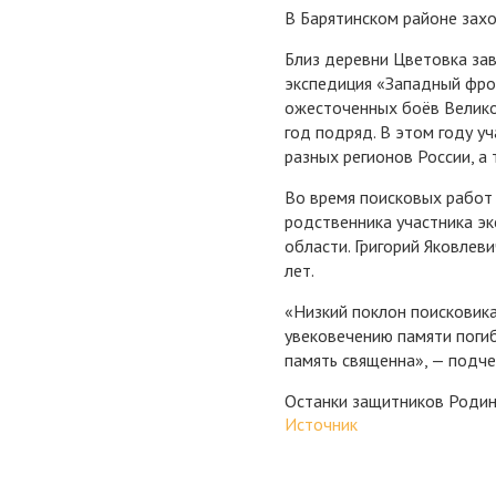
В Барятинском районе зах
Близ деревни Цветовка за
экспедиция «Западный фрон
ожесточенных боёв Велико
год подряд. В этом году у
разных регионов России, а 
Во время поисковых работ
родственника участника эк
области. Григорий Яковлев
лет.
«Низкий поклон поисковика
увековечению памяти поги
память священна», — подч
Останки защитников Родин
Источник