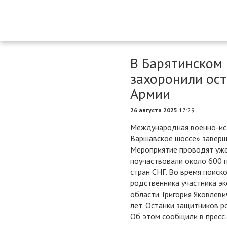
В Барятинском
захоронили ос
Армии
26 августа 2025
17:29
Международная военно-ист
Варшавское шоссе» заверш
Мероприятие проводят уже 
поучаствовали около 600 п
стран СНГ. Во время поиск
родственника участника эк
области. Григория Яковлев
лет. Останки защитников р
Об этом сообщили в пресс