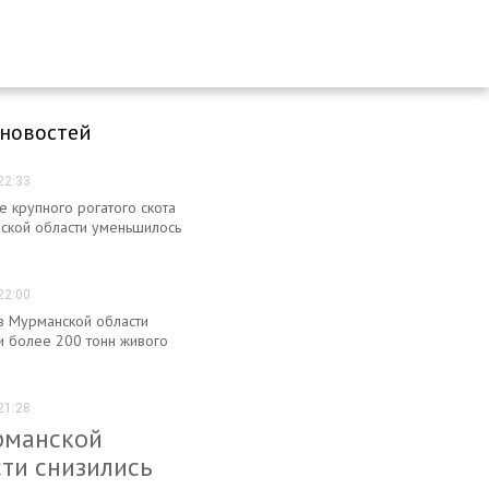
 новостей
22:33
е крупного рогатого скота
ской области уменьшилось
22:00
из Мурманской области
и более 200 тонн живого
21:28
рманской
ти снизились