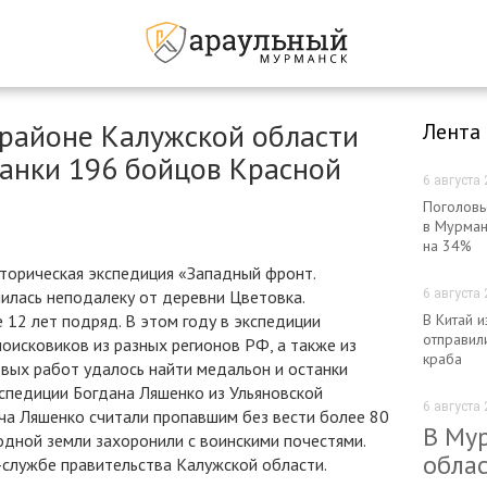
 районе Калужской области
Лента
танки 196 бойцов Красной
6 августа 
Поголовь
в Мурман
на 34%
орическая экспедиция «Западный фронт.
илась неподалеку от деревни Цветовка.
6 августа 
12 лет подряд. В этом году в экспедиции
В Китай 
отправил
оисковиков из разных регионов РФ, а также из
краба
овых работ удалось найти медальон и останки
спедиции Богдана Ляшенко из Ульяновской
6 августа 
ича Ляшенко считали пропавшим без вести более 80
В Му
одной земли захоронили с воинскими почестями.
облас
-службе правительства Калужской области.