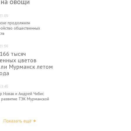
 на овощи
21:05
ске продолжили
ройство общественных
ств
21:50
 166 тысяч
енных цветов
или Мурманск летом
года
13:45
р Новак и Андрей Чибис
 развитие ТЭК Мурманской
Показать ещё