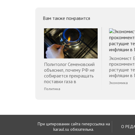
Вам также понравится
Экономист 
прокоммент
Политолог Семеновский
растущие т
объяснил, почему РФ не
инфляции в 
собирается прекращать
поставки газа в
Экономика
Финляндию
Политика
При цитировании сайта гиперссылка на
О РЕД
karaul.su обязательна.