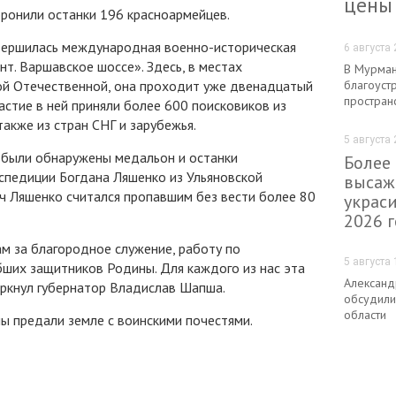
цены
оронили останки 196 красноармейцев.
вершилась международная военно-историческая
6 августа 
т. Варшавское шоссе». Здесь, в местах
В Мурман
й Отечественной, она проходит уже двенадцатый
благоуст
простран
частие в ней приняли более 600 поисковиков из
также из стран СНГ и зарубежья.
5 августа 
 были обнаружены медальон и останки
Более
спедиции Богдана Ляшенко из Ульяновской
высаж
ич Ляшенко считался пропавшим без вести более 80
украс
2026 
м за благородное служение, работу по
5 августа 
бших защитников Родины. Для каждого из нас эта
Александ
еркнул губернатор Владислав Шапша.
обсудили
области
ы предали земле с воинскими почестями.