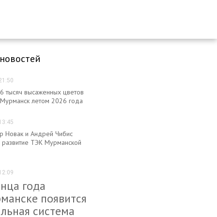
 новостей
21:50
6 тысяч высаженных цветов
 Мурманск летом 2026 года
13:45
р Новак и Андрей Чибис
 развитие ТЭК Мурманской
12:09
нца года
рманске появится
альная система