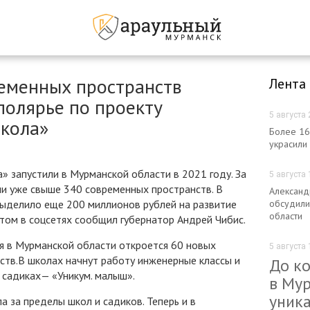
ременных пространств
Лента
полярье по проекту
5 августа 
школа»
Более 16
украсили
» запустили в Мурманской области в 2021 году. За
5 августа 
ли уже свыше 340 современных пространств. В
Александ
выделило еще 200 миллионов рублей на развитие
обсудили
области
том в соцсетях сообщил губернатор Андрей Чибис.
я в Мурманской области откроется 60 новых
5 августа 
ств.В школах начнут работу инженерные классы и
До ко
в садиках— «Уникум. малыш».
в Му
уник
 за пределы школ и садиков. Теперь и в