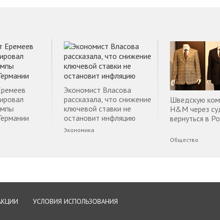
Еремеев
Экономист Власова
ировал
рассказала, что снижение
Шведскую ко
емпы
ключевой ставки не
H&M через су
Германии
остановит инфляцию
вернуться в Р
Экономика
Общество
АКЦИИ
УСЛОВИЯ ИСПОЛЬЗОВАНИЯ