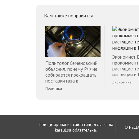
Вам также понравится
Экономист 
прокоммент
Политолог Семеновский
растущие т
объяснил, почему РФ не
инфляции в 
собирается прекращать
поставки газа в
Экономика
Финляндию
Политика
При цитировании сайта гиперссылка на
О РЕД
karaul.su обязательна.