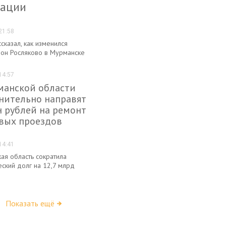
гации
21:58
сказал, как изменился
он Росляково в Мурманске
14:57
манской области
нительно направят
н рублей на ремонт
вых проездов
14:41
ая область сократила
ский долг на 12,7 млрд
Показать ещё