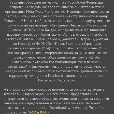
Редакция обращает внимание, что в Российской Федерации
запрещены следующие террористические и экстремистские
организации: Meta (Meta Platforms Inc), Национал-Большевистская
партия, «Сеть», религиозная организация «Управленческий центр
Свидетелей Иеговы в России» и входящие в ее структуру местные
религиозные организации, «Свидетели Иеговы», «Мизантропик
Дивижн», «ИГИЛ», «Аль-Каида», «Меджлис крымско-татарского
народа», «Братство» Корчинского, «Артподготовка», «Талибан»,
«Джабхат Фатх аш-Шам» (ранее «Джабхат ан-Нусра», «Джебхат
ан-Нусра»), «УНА-УНСО», «Правый сектор», «Украинская
повстанческая армия» (УПА). Фонд борьбы с коррупцией» (ФБК),
«Альянс врачей» - некоммерческие организации, выполняющие
функции иноагентов. Общественное движение «Штабы
Навального» включено Росфинмониторингом в перечень
организаций и физических лиц, в отношении которых имеются
сведения об их причастности к экстремистской деятельности или
терроризму. Instagram и Facebook запрещены на территории
Российской Федерации.
На информационном ресурсе применяются рекомендательные
технологии (информационные технологии предоставления
информации на основе сбора, систематизации и анализа сведений,
относящихся к предпочтениям пользователей сети "Интернет",
находящихся на территории Российской Федерации). Подробнее
про алгоритмы
SMI2
и
INFOX