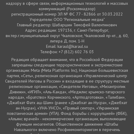
надзору в сфере связи, информационных технологий и массовых
коммуникаций (Роскомнадзор)
регистрационный номер ЭЛ № ФС 77 - 82866 от 30.03.2022
Учредители: ООО "Региональные медиа"
Главный редактор: Шабаршин Тимофей Валентинович
Адрес редакции: 197136, г. Санкт-Петербург,
вн.тер.г.муниципальный округ Чкаловское, Чкаловский пр-кт., д. 60,
литера Д, пом. 1-Н
Email: karaul@karaul.su
Телефон: +7 (812) 602 76 03
Редакция обращает внимание, что в Российской Федерации
запрещены следующие террористические и экстремистские
организации: Meta (Meta Platforms Inc), Национал-Большевистская
партия, «Сеть», религиозная организация «Управленческий центр
Свидетелей Иеговы в России» и входящие в ее структуру местные
религиозные организации, «Свидетели Иеговы», «Мизантропик
Дивижн», «ИГИЛ», «Аль-Каида», «Меджлис крымско-татарского
народа», «Братство» Корчинского, «Артподготовка», «Талибан»,
«Джабхат Фатх аш-Шам» (ранее «Джабхат ан-Нусра», «Джебхат
ан-Нусра»), «УНА-УНСО», «Правый сектор», «Украинская
повстанческая армия» (УПА). Фонд борьбы с коррупцией» (ФБК),
«Альянс врачей» - некоммерческие организации, выполняющие
функции иноагентов. Общественное движение «Штабы
Навального» включено Росфинмониторингом в перечень