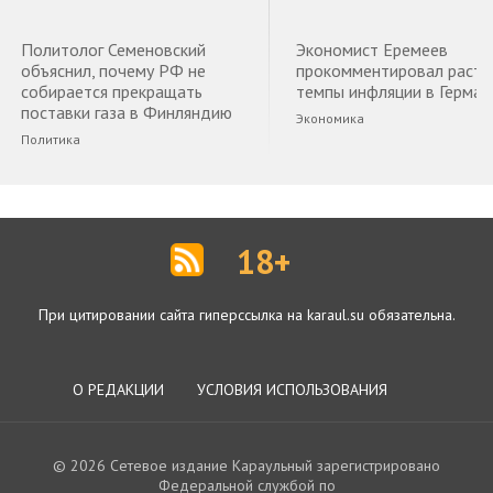
Политолог Семеновский
Экономист Еремеев
объяснил, почему РФ не
прокомментировал раст
собирается прекращать
темпы инфляции в Герман
поставки газа в Финляндию
Экономика
Политика
18+
При цитировании сайта гиперссылка на karaul.su обязательна.
О РЕДАКЦИИ
УСЛОВИЯ ИСПОЛЬЗОВАНИЯ
© 2026 Сетевое издание Караульный зарегистрировано
Федеральной службой по