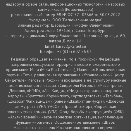
надзору в сфере связи, информационных технологий и массовых
коммуникаций (Роскомнадзор)
регистрационный номер ЭЛ № ФС 77 - 82866 от 30.03.2022
Учредители: ООО "Региональные медиа"
Главный редактор: Шабаршин Тимофей Валентинович
Адрес редакции: 197136, г. Санкт-Петербург,
вн.тер.г.муниципальный округ Чкаловское, Чкаловский пр-кт., д. 60,
литера Д, пом. 1-Н
Email: karaul@karaul.su
Телефон: +7 (812) 602 76 03
Редакция обращает внимание, что в Российской Федерации
запрещены следующие террористические и экстремистские
организации: Meta (Meta Platforms Inc), Национал-Большевистская
партия, «Сеть», религиозная организация «Управленческий центр
Свидетелей Иеговы в России» и входящие в ее структуру местные
религиозные организации, «Свидетели Иеговы», «Мизантропик
Дивижн», «ИГИЛ», «Аль-Каида», «Меджлис крымско-татарского
народа», «Братство» Корчинского, «Артподготовка», «Талибан»,
«Джабхат Фатх аш-Шам» (ранее «Джабхат ан-Нусра», «Джебхат
ан-Нусра»), «УНА-УНСО», «Правый сектор», «Украинская
повстанческая армия» (УПА). Фонд борьбы с коррупцией» (ФБК),
«Альянс врачей» - некоммерческие организации, выполняющие
функции иноагентов. Общественное движение «Штабы
Навального» включено Росфинмониторингом в перечень