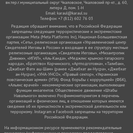
вн.тер.г.муниципальный округ Чкаловское, Чкаловский пр-кт., д. 60,
литера Д, пом. 1-Н
Email: karaul@karaul.su
Телефон: +7 (812) 602 76 03
Редакция обращает внимание, что в Российской Федерации
запрещены следующие террористические и экстремистские
организации: Meta (Meta Platforms Inc), Национал-Большевистская
партия, «Сеть», религиозная организация «Управленческий центр
Свидетелей Иеговы в России» и входящие в ее структуру местные
религиозные организации, «Свидетели Иеговы», «Мизантропик
Дивижн», «ИГИЛ», «Аль-Каида», «Меджлис крымско-татарского
народа», «Братство» Корчинского, «Артподготовка», «Талибан»,
«Джабхат Фатх аш-Шам» (ранее «Джабхат ан-Нусра», «Джебхат
ан-Нусра»), «УНА-УНСО», «Правый сектор», «Украинская
повстанческая армия» (УПА). Фонд борьбы с коррупцией» (ФБК),
«Альянс врачей» - некоммерческие организации, выполняющие
функции иноагентов. Общественное движение «Штабы
Навального» включено Росфинмониторингом в перечень
организаций и физических лиц, в отношении которых имеются
сведения об их причастности к экстремистской деятельности или
терроризму. Instagram и Facebook запрещены на территории
Российской Федерации.
На информационном ресурсе применяются рекомендательные
технологии (информационные технологии предоставления