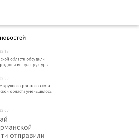
 новостей
22:13
ской области обсудили
ородов и инфраструктуры
22:33
е крупного рогатого скота
ской области уменьшилось
22:00
тай
урманской
сти отправили