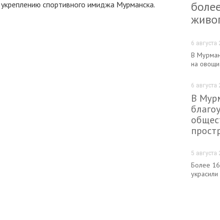
более
 укреплению спортивного имиджа Мурманска.
живо
6 августа 
В Мурман
на овощи
6 августа 
В Мур
благо
общес
прост
5 августа 
Более 16
украсили