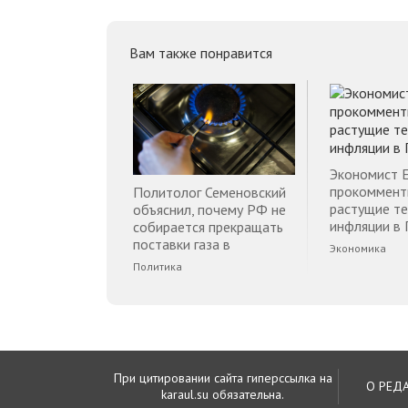
Вам также понравится
Экономист 
прокоммент
Политолог Семеновский
растущие т
объяснил, почему РФ не
инфляции в 
собирается прекращать
поставки газа в
Экономика
Финляндию
Политика
При цитировании сайта гиперссылка на
О РЕД
karaul.su обязательна.