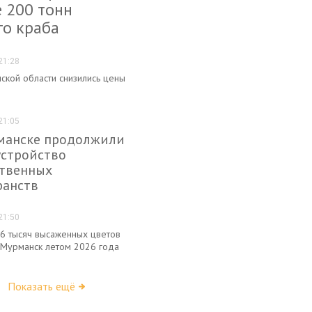
 200 тонн
го краба
21:28
ской области снизились цены
21:05
манске продолжили
устройство
твенных
ранств
21:50
6 тысяч высаженных цветов
 Мурманск летом 2026 года
Показать ещё