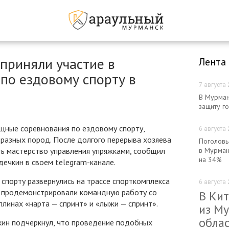
 приняли участие в
Лента
по ездовому спорту в
7 августа 
В Мурман
защиту г
щные соревнования по ездовому спорту,
6 августа 
разных пород. После долгого перерыва хозяева
Поголовь
ь мастерство управления упряжками, сообщил
в Мурман
на 34%
ечкин в своем telegram-канале.
спорту развернулись на трассе спорткомплекса
6 августа 
в продемонстрировали командную работу со
В Ки
линах «нарта — спринт» и «лыжи — спринт».
из М
обла
кин подчеркнул, что проведение подобных