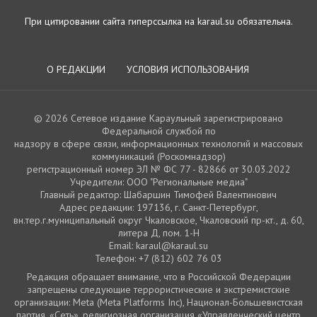
При цитировании сайта гиперссылка на karaul.su обязательна.
О РЕДАКЦИИ
УСЛОВИЯ ИСПОЛЬЗОВАНИЯ
© 2026 Сетевое издание Караульный зарегистрировано
Федеральной службой по
надзору в сфере связи, информационных технологий и массовых
коммуникаций (Роскомнадзор)
регистрационный номер ЭЛ № ФС 77 - 82866 от 30.03.2022
Учредители: ООО "Региональные медиа"
Главный редактор: Шабаршин Тимофей Валентинович
Адрес редакции: 197136, г. Санкт-Петербург,
вн.тер.г.муниципальный округ Чкаловское, Чкаловский пр-кт., д. 60,
литера Д, пом. 1-Н
Email: karaul@karaul.su
Телефон: +7 (812) 602 76 03
Редакция обращает внимание, что в Российской Федерации
запрещены следующие террористические и экстремистские
организации: Meta (Meta Platforms Inc), Национал-Большевистская
партия, «Сеть», религиозная организация «Управленческий центр