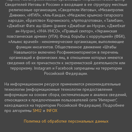
Свидетелей Иеговы в России» и входящие в ее структуру местные
религиозные организации, «Свидетели Иеговы», «Мизантропик
Дивижн», «ИГИЛ», «Аль-Каида», «Меджлис крымско-татарского
народа», «Братство» Корчинского, «Артподготовка», «Талибан»,
«Джабхат Фатх аш-Шам» (ранее «Джабхат ан-Нусра», «Джебхат
ан-Нусра»), «УНА-УНСО», «Правый сектор», «Украинская
повстанческая армия» (УПА). Фонд борьбы с коррупцией» (ФБК),
«Альянс врачей» - некоммерческие организации, выполняющие
функции иноагентов. Общественное движение «Штабы
Навального» включено Росфинмониторингом в перечень
организаций и физических лиц, в отношении которых имеются
сведения об их причастности к экстремистской деятельности или
терроризму. Instagram и Facebook запрещены на территории
Российской Федерации.
На информационном ресурсе применяются рекомендательные
технологии (информационные технологии предоставления
информации на основе сбора, систематизации и анализа сведений,
относящихся к предпочтениям пользователей сети "Интернет",
находящихся на территории Российской Федерации). Подробнее
про алгоритмы
SMI2
и
INFOX
Политика об обработке персональных данных