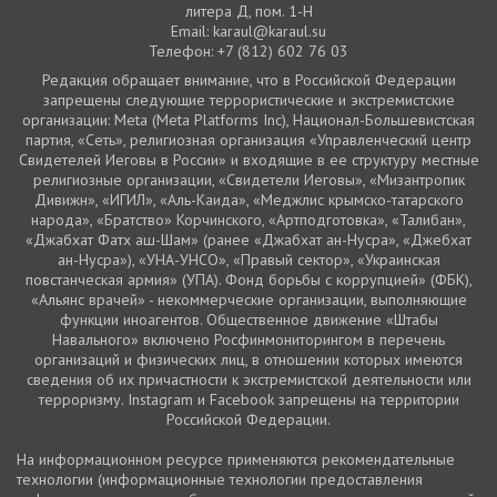
литера Д, пом. 1-Н
Email: karaul@karaul.su
Телефон: +7 (812) 602 76 03
Редакция обращает внимание, что в Российской Федерации
запрещены следующие террористические и экстремистские
организации: Meta (Meta Platforms Inc), Национал-Большевистская
партия, «Сеть», религиозная организация «Управленческий центр
Свидетелей Иеговы в России» и входящие в ее структуру местные
религиозные организации, «Свидетели Иеговы», «Мизантропик
Дивижн», «ИГИЛ», «Аль-Каида», «Меджлис крымско-татарского
народа», «Братство» Корчинского, «Артподготовка», «Талибан»,
«Джабхат Фатх аш-Шам» (ранее «Джабхат ан-Нусра», «Джебхат
ан-Нусра»), «УНА-УНСО», «Правый сектор», «Украинская
повстанческая армия» (УПА). Фонд борьбы с коррупцией» (ФБК),
«Альянс врачей» - некоммерческие организации, выполняющие
функции иноагентов. Общественное движение «Штабы
Навального» включено Росфинмониторингом в перечень
организаций и физических лиц, в отношении которых имеются
сведения об их причастности к экстремистской деятельности или
терроризму. Instagram и Facebook запрещены на территории
Российской Федерации.
На информационном ресурсе применяются рекомендательные
технологии (информационные технологии предоставления