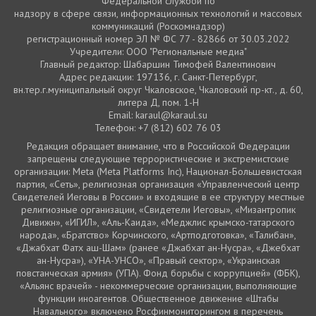
Федеральной службой по
надзору в сфере связи, информационных технологий и массовых
коммуникаций (Роскомнадзор)
регистрационный номер ЭЛ № ФС 77 - 82866 от 30.03.2022
Учредители: ООО "Региональные медиа"
Главный редактор: Шабаршин Тимофей Валентинович
Адрес редакции: 197136, г. Санкт-Петербург,
вн.тер.г.муниципальный округ Чкаловское, Чкаловский пр-кт., д. 60,
литера Д, пом. 1-Н
Email: karaul@karaul.su
Телефон: +7 (812) 602 76 03
Редакция обращает внимание, что в Российской Федерации
запрещены следующие террористические и экстремистские
организации: Meta (Meta Platforms Inc), Национал-Большевистская
партия, «Сеть», религиозная организация «Управленческий центр
Свидетелей Иеговы в России» и входящие в ее структуру местные
религиозные организации, «Свидетели Иеговы», «Мизантропик
Дивижн», «ИГИЛ», «Аль-Каида», «Меджлис крымско-татарского
народа», «Братство» Корчинского, «Артподготовка», «Талибан»,
«Джабхат Фатх аш-Шам» (ранее «Джабхат ан-Нусра», «Джебхат
ан-Нусра»), «УНА-УНСО», «Правый сектор», «Украинская
повстанческая армия» (УПА). Фонд борьбы с коррупцией» (ФБК),
«Альянс врачей» - некоммерческие организации, выполняющие
функции иноагентов. Общественное движение «Штабы
Навального» включено Росфинмониторингом в перечень