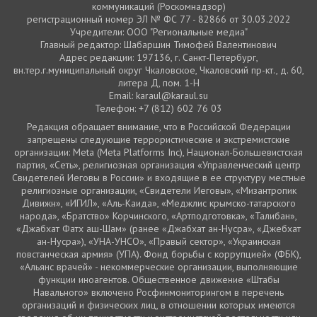
коммуникаций (Роскомнадзор)
регистрационный номер ЭЛ № ФС 77 - 82866 от 30.03.2022
Учредители: ООО "Региональные медиа"
Главный редактор: Шабаршин Тимофей Валентинович
Адрес редакции: 197136, г. Санкт-Петербург,
вн.тер.г.муниципальный округ Чкаловское, Чкаловский пр-кт., д. 60,
литера Д, пом. 1-Н
Email: karaul@karaul.su
Телефон: +7 (812) 602 76 03
Редакция обращает внимание, что в Российской Федерации
запрещены следующие террористические и экстремистские
организации: Meta (Meta Platforms Inc), Национал-Большевистская
партия, «Сеть», религиозная организация «Управленческий центр
Свидетелей Иеговы в России» и входящие в ее структуру местные
религиозные организации, «Свидетели Иеговы», «Мизантропик
Дивижн», «ИГИЛ», «Аль-Каида», «Меджлис крымско-татарского
народа», «Братство» Корчинского, «Артподготовка», «Талибан»,
«Джабхат Фатх аш-Шам» (ранее «Джабхат ан-Нусра», «Джебхат
ан-Нусра»), «УНА-УНСО», «Правый сектор», «Украинская
повстанческая армия» (УПА). Фонд борьбы с коррупцией» (ФБК),
«Альянс врачей» - некоммерческие организации, выполняющие
функции иноагентов. Общественное движение «Штабы
Навального» включено Росфинмониторингом в перечень
организаций и физических лиц, в отношении которых имеются