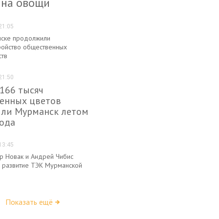
 на овощи
21:05
ске продолжили
ройство общественных
ств
21:50
 166 тысяч
енных цветов
или Мурманск летом
года
13:45
р Новак и Андрей Чибис
 развитие ТЭК Мурманской
Показать ещё