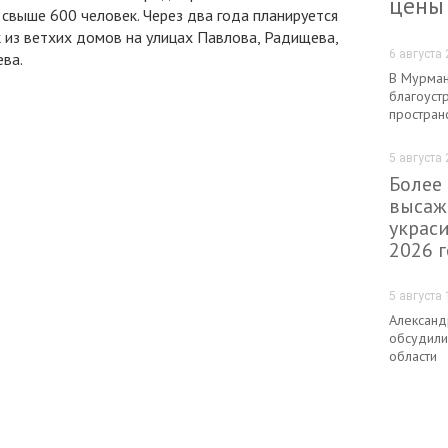
цены
свыше 600 человек. Через два года планируется
 из ветхих домов на улицах Павлова, Радищева,
6 августа 
ева.
В Мурман
благоуст
простран
5 августа 
Более
высаж
украс
2026 
5 августа 
Александ
обсудили
области