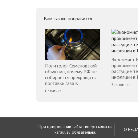
Вам также понравится
Экономист 
прокоммент
Политолог Семеновский
растущие т
объяснил, почему РФ не
инфляции в 
собирается прекращать
поставки газа в
Экономика
Финляндию
Политика
При цитировании сайта гиперссылка на
О РЕД
karaul.su обязательна.