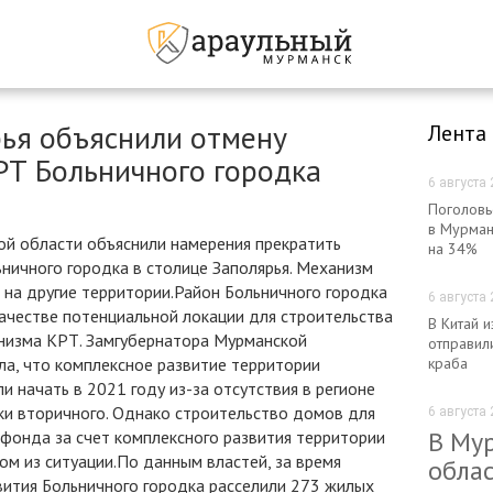
рья объяснили отмену
Лента
РТ Больничного городка
6 августа 
Поголовь
в Мурман
ой области объяснили намерения прекратить
на 34%
ничного городка в столице Заполярья. Механизм
 на другие территории.Район Больничного городка
6 августа 
ачестве потенциальной локации для строительства
В Китай 
анизма КРТ. Замгубернатора Мурманской
отправил
ла, что комплексное развитие территории
краба
и начать в 2021 году из-за отсутствия в регионе
ки вторичного. Однако строительство домов для
6 августа 
В Му
фонда за счет комплексного развития территории
м из ситуации.По данным властей, за время
облас
вития Больничного городка расселили 273 жилых