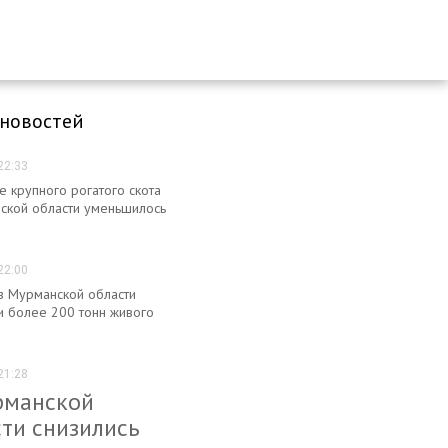
 новостей
22:33
е крупного рогатого скота
ской области уменьшилось
22:00
из Мурманской области
и более 200 тонн живого
21:28
рманской
ти снизились