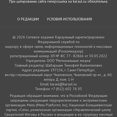
При цитировании сайта гиперссылка на karaul.su обязательна.
О РЕДАКЦИИ
УСЛОВИЯ ИСПОЛЬЗОВАНИЯ
© 2026 Сетевое издание Караульный зарегистрировано
Федеральной службой по
надзору в сфере связи, информационных технологий и массовых
коммуникаций (Роскомнадзор)
регистрационный номер ЭЛ № ФС 77 - 82866 от 30.03.2022
Учредители: ООО "Региональные медиа"
Главный редактор: Шабаршин Тимофей Валентинович
Адрес редакции: 197136, г. Санкт-Петербург,
вн.тер.г.муниципальный округ Чкаловское, Чкаловский пр-кт., д. 60,
литера Д, пом. 1-Н
Email: karaul@karaul.su
Телефон: +7 (812) 602 76 03
Редакция обращает внимание, что в Российской Федерации
запрещены следующие террористические и экстремистские
организации: Meta (Meta Platforms Inc), Национал-Большевистская
партия, «Сеть», религиозная организация «Управленческий центр
Свидетелей Иеговы в России» и входящие в ее структуру местные