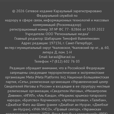
© 2026 Сетевое издание Караульный зарегистрировано
Федеральной службой по
надзору в сфере связи, информационных технологий и массовых
коммуникаций (Роскомнадзор)
регистрационный номер ЭЛ № ФС 77 - 82866 от 30.03.2022
Учредители: ООО "Региональные медиа"
Главный редактор: Шабаршин Тимофей Валентинович
Адрес редакции: 197136, г. Санкт-Петербург,
вн.тер.г.муниципальный округ Чкаловское, Чкаловский пр-кт., д. 60,
литера Д, пом. 1-Н
Email: karaul@karaul.su
Телефон: +7 (812) 602 76 03
Редакция обращает внимание, что в Российской Федерации
запрещены следующие террористические и экстремистские
организации: Meta (Meta Platforms Inc), Национал-Большевистская
партия, «Сеть», религиозная организация «Управленческий центр
Свидетелей Иеговы в России» и входящие в ее структуру местные
религиозные организации, «Свидетели Иеговы», «Мизантропик
Дивижн», «ИГИЛ», «Аль-Каида», «Меджлис крымско-татарского
народа», «Братство» Корчинского, «Артподготовка», «Талибан»,
«Джабхат Фатх аш-Шам» (ранее «Джабхат ан-Нусра», «Джебхат
ан-Нусра»), «УНА-УНСО», «Правый сектор», «Украинская
повстанческая армия» (УПА). Фонд борьбы с коррупцией» (ФБК),