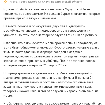
Фото: Пресс-служба СУ СК РФ по Удмуртской области
В деле об убийстве женщины и ее сына в Удмуртской бане
появились подозреваемые. Их выдали бурые «помарки», которые
привели прямо к злоумышленникам.
На месте пожара и обнаружения двух тел в Удмуртской
республике установлены подозреваемые в совершении их
убийства. Об этом сообщает пресс-служба СУ СК РФ по региону.
Известно, что в при осмотре места происшествия неподалеку от
дома были обнаружены «помарки бурого цвета», которые вели от
жилища пострадавших к квартире соседей. Следствие
подтвердило, что проживающие в этом помещении, куда привели
кровавые пятна, причастны к убийству. Под подозрение попали
молодые люди в возрасте 21 года и 22 лет.
По предварительным данным, между 36-летней женщиной и
мужчинами происходили постоянные конфликты. В ночь на 24
января злоумышленники в состоянии алкогольного опьянения
зашли в квартиру жертв и нанесли им множественные удары
топором и ножом. Мать и сын от полученных травм скончались на
месте.
Чтобы скрыть преступление, подозреваемые принесли тела убитых