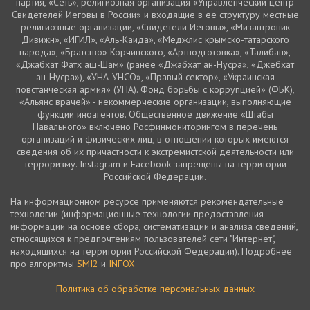
партия, «Сеть», религиозная организация «Управленческий центр
Свидетелей Иеговы в России» и входящие в ее структуру местные
религиозные организации, «Свидетели Иеговы», «Мизантропик
Дивижн», «ИГИЛ», «Аль-Каида», «Меджлис крымско-татарского
народа», «Братство» Корчинского, «Артподготовка», «Талибан»,
«Джабхат Фатх аш-Шам» (ранее «Джабхат ан-Нусра», «Джебхат
ан-Нусра»), «УНА-УНСО», «Правый сектор», «Украинская
повстанческая армия» (УПА). Фонд борьбы с коррупцией» (ФБК),
«Альянс врачей» - некоммерческие организации, выполняющие
функции иноагентов. Общественное движение «Штабы
Навального» включено Росфинмониторингом в перечень
организаций и физических лиц, в отношении которых имеются
сведения об их причастности к экстремистской деятельности или
терроризму. Instagram и Facebook запрещены на территории
Российской Федерации.
На информационном ресурсе применяются рекомендательные
технологии (информационные технологии предоставления
информации на основе сбора, систематизации и анализа сведений,
относящихся к предпочтениям пользователей сети "Интернет",
находящихся на территории Российской Федерации). Подробнее
про алгоритмы
SMI2
и
INFOX
Политика об обработке персональных данных