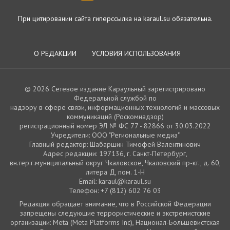
При цитировании сайта гиперссылка на karaul.su обязательна.
О РЕДАКЦИИ
УСЛОВИЯ ИСПОЛЬЗОВАНИЯ
© 2026 Сетевое издание Караульный зарегистрировано
Федеральной службой по
надзору в сфере связи, информационных технологий и массовых
коммуникаций (Роскомнадзор)
регистрационный номер ЭЛ № ФС 77 - 82866 от 30.03.2022
Учредители: ООО "Региональные медиа"
Главный редактор: Шабаршин Тимофей Валентинович
Адрес редакции: 197136, г. Санкт-Петербург,
вн.тер.г.муниципальный округ Чкаловское, Чкаловский пр-кт., д. 60,
литера Д, пом. 1-Н
Email: karaul@karaul.su
Телефон: +7 (812) 602 76 03
Редакция обращает внимание, что в Российской Федерации
запрещены следующие террористические и экстремистские
организации: Meta (Meta Platforms Inc), Национал-Большевистская