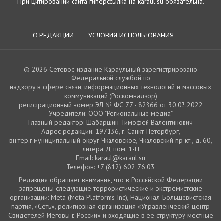
При цитировании сайта гиперссылка на karaul.su обязательна.
О РЕДАКЦИИ
УСЛОВИЯ ИСПОЛЬЗОВАНИЯ
© 2026 Сетевое издание Караульный зарегистрировано
Федеральной службой по
надзору в сфере связи, информационных технологий и массовых
коммуникаций (Роскомнадзор)
регистрационный номер ЭЛ № ФС 77 - 82866 от 30.03.2022
Учредители: ООО "Региональные медиа"
Главный редактор: Шабаршин Тимофей Валентинович
Адрес редакции: 197136, г. Санкт-Петербург,
вн.тер.г.муниципальный округ Чкаловское, Чкаловский пр-кт., д. 60,
литера Д, пом. 1-Н
Email: karaul@karaul.su
Телефон: +7 (812) 602 76 03
Редакция обращает внимание, что в Российской Федерации
запрещены следующие террористические и экстремистские
организации: Meta (Meta Platforms Inc), Национал-Большевистская
партия, «Сеть», религиозная организация «Управленческий центр
Свидетелей Иеговы в России» и входящие в ее структуру местные