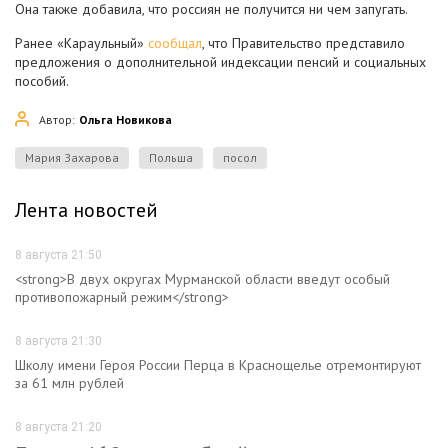
Она также добавила, что россиян не получится ни чем запугать.
Ранее «Караульный»
сообщал
, что Правительство представило
предложения о дополнительной индексации пенсий и социальных
пособий.
Автор:
Ольга Новикова
Мария Захарова
Польша
посол
Лента новостей
8 августа 21:50
<strong>В двух округах Мурманской области введут особый
противопожарный режим</strong>
8 августа 21:30
Школу имени Героя России Перца в Краснощелье отремонтируют
за 61 млн рублей
8 августа 21:20