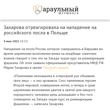
Захарова отреагировала на нападение на
российского посла в Польше
9 мая 2022
19:20
Нападение на посла России, которое совершилось в Варшаве во
время церемонии возложения венка на кладбище советских
воинов говорит о том, что на Западе задан курс на реинкарнацию
фашизма. Об этом заявила официальный представитель МИД РФ
Мария Захарова в своем
Telegram-канале
.
«Поклонники неонацизма в очередной раз обнажили
свое лицо — и оно кровавое. Снос памятников героям
Второй мировой, осквернение могил, а теперь и срыв
церемонии возложения цветов в святой для каждого
порядочного человека день доказывают и без того
очевидное: на Западе задан курс на реинкарнацию
фашизма», — написала Захарова.