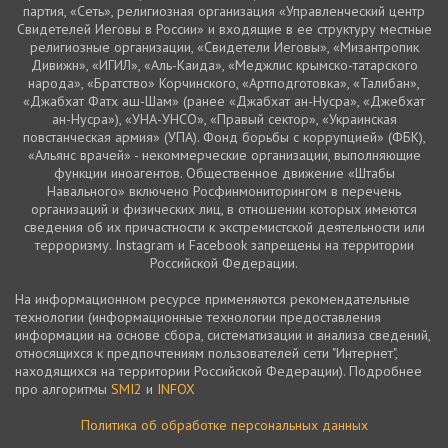
партия, «Сеть», религиозная организация «Управленческий центр
Свидетелей Иеговы в России» и входящие в ее структуру местные
религиозные организации, «Свидетели Иеговы», «Мизантропик
Дивижн», «ИГИЛ», «Аль-Каида», «Меджлис крымско-татарского
народа», «Братство» Корчинского, «Артподготовка», «Талибан»,
«Джабхат Фатх аш-Шам» (ранее «Джабхат ан-Нусра», «Джебхат
ан-Нусра»), «УНА-УНСО», «Правый сектор», «Украинская
повстанческая армия» (УПА). Фонд борьбы с коррупцией» (ФБК),
«Альянс врачей» - некоммерческие организации, выполняющие
функции иноагентов. Общественное движение «Штабы
Навального» включено Росфинмониторингом в перечень
организаций и физических лиц, в отношении которых имеются
сведения об их причастности к экстремистской деятельности или
терроризму. Instagram и Facebook запрещены на территории
Российской Федерации.
На информационном ресурсе применяются рекомендательные
технологии (информационные технологии предоставления
информации на основе сбора, систематизации и анализа сведений,
относящихся к предпочтениям пользователей сети "Интернет",
находящихся на территории Российской Федерации). Подробнее
про алгоритмы
SMI2
и
INFOX
Политика об обработке персональных данных