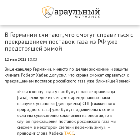
В Германии считают, что смогут справиться с
прекращением поставок газа из РФ уже
предстоящей зимой
12 мая 2022
10:03
Вице-канцлер Германии, министр по делам экономики и защиты
климата Роберт Хабек допустил, что страна сможет справиться с
прекращением поставок российского газа уже ближайшей зимой.
«Если к концу года у нас будут полные хранилища
[газа], если две из четырех арендованных нами
плавучих установки [для приема] СПГ [сжиженного
природного газа] уже будут подключены к сети и
если мы существенно сэкономим на энергии, то в
случае прекращения поставок российского газа мы
сможем в некоторой степени пережить зиму», –
приводит слова Хабека
ТАСС
.