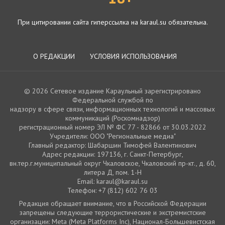
При цитировании сайта гиперссылка на karaul.su обязательна.
О РЕДАКЦИИ
УСЛОВИЯ ИСПОЛЬЗОВАНИЯ
© 2026 Сетевое издание Караульный зарегистрировано
Федеральной службой по
надзору в сфере связи, информационных технологий и массовых
коммуникаций (Роскомнадзор)
регистрационный номер ЭЛ № ФС 77 - 82866 от 30.03.2022
Учредители: ООО "Региональные медиа"
Главный редактор: Шабаршин Тимофей Валентинович
Адрес редакции: 197136, г. Санкт-Петербург,
вн.тер.г.муниципальный округ Чкаловское, Чкаловский пр-кт., д. 60,
литера Д, пом. 1-Н
Email: karaul@karaul.su
Телефон: +7 (812) 602 76 03
Редакция обращает внимание, что в Российской Федерации
запрещены следующие террористические и экстремистские
организации: Meta (Meta Platforms Inc), Национал-Большевистская