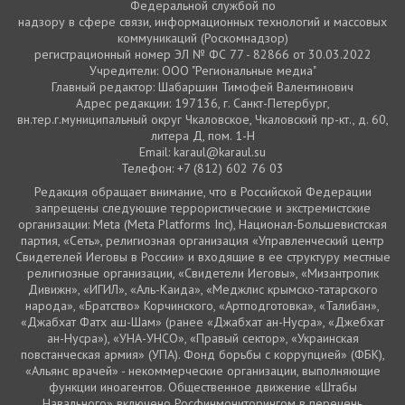
Федеральной службой по
надзору в сфере связи, информационных технологий и массовых
коммуникаций (Роскомнадзор)
регистрационный номер ЭЛ № ФС 77 - 82866 от 30.03.2022
Учредители: ООО "Региональные медиа"
Главный редактор: Шабаршин Тимофей Валентинович
Адрес редакции: 197136, г. Санкт-Петербург,
вн.тер.г.муниципальный округ Чкаловское, Чкаловский пр-кт., д. 60,
литера Д, пом. 1-Н
Email: karaul@karaul.su
Телефон: +7 (812) 602 76 03
Редакция обращает внимание, что в Российской Федерации
запрещены следующие террористические и экстремистские
организации: Meta (Meta Platforms Inc), Национал-Большевистская
партия, «Сеть», религиозная организация «Управленческий центр
Свидетелей Иеговы в России» и входящие в ее структуру местные
религиозные организации, «Свидетели Иеговы», «Мизантропик
Дивижн», «ИГИЛ», «Аль-Каида», «Меджлис крымско-татарского
народа», «Братство» Корчинского, «Артподготовка», «Талибан»,
«Джабхат Фатх аш-Шам» (ранее «Джабхат ан-Нусра», «Джебхат
ан-Нусра»), «УНА-УНСО», «Правый сектор», «Украинская
повстанческая армия» (УПА). Фонд борьбы с коррупцией» (ФБК),
«Альянс врачей» - некоммерческие организации, выполняющие
функции иноагентов. Общественное движение «Штабы
Навального» включено Росфинмониторингом в перечень