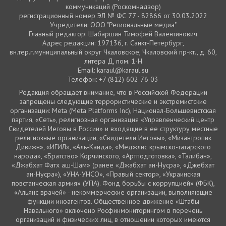
коммуникаций (Роскомнадзор)
регистрационный номер ЭЛ № ФС 77 - 82866 от 30.03.2022
Учредители: ООО "Региональные медиа"
Главный редактор: Шабаршин Тимофей Валентинович
Адрес редакции: 197136, г. Санкт-Петербург,
вн.тер.г.муниципальный округ Чкаловское, Чкаловский пр-кт., д. 60,
литера Д, пом. 1-Н
Email: karaul@karaul.su
Телефон: +7 (812) 602 76 03
Редакция обращает внимание, что в Российской Федерации
запрещены следующие террористические и экстремистские
организации: Meta (Meta Platforms Inc), Национал-Большевистская
партия, «Сеть», религиозная организация «Управленческий центр
Свидетелей Иеговы в России» и входящие в ее структуру местные
религиозные организации, «Свидетели Иеговы», «Мизантропик
Дивижн», «ИГИЛ», «Аль-Каида», «Меджлис крымско-татарского
народа», «Братство» Корчинского, «Артподготовка», «Талибан»,
«Джабхат Фатх аш-Шам» (ранее «Джабхат ан-Нусра», «Джебхат
ан-Нусра»), «УНА-УНСО», «Правый сектор», «Украинская
повстанческая армия» (УПА). Фонд борьбы с коррупцией» (ФБК),
«Альянс врачей» - некоммерческие организации, выполняющие
функции иноагентов. Общественное движение «Штабы
Навального» включено Росфинмониторингом в перечень
организаций и физических лиц, в отношении которых имеются